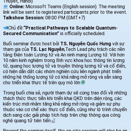
Thuyet, Hanoi)
Online:
Microsoft Teams (English session). The meeting
link will be sent to registered participants prior to the event.
Talkshow Session:
08:00 PM (GMT+7)
Chủ đề:
“Practical Pathways to Scalable Quantum-
Secured Communication”
is officially scheduled.
Buổi seminar được host bởi
TS. Nguyễn Quốc Hưng
với sự
tham gia của
TS. Lạc Nguyễn
,Tech Lead phụ trách các nền
tảng Điện toán Lượng tử và An ninh mạng Lượng tử. Với hơn
10 năm kinh nghiệm trong lĩnh vực khoa học thông tin lượng
tử, quang học lượng tử và truyền thông lượng tử và cổ điển,
cô hiện dẫn dắt các nhóm nghiên cứu liên ngành phát triển
những hệ thống lượng tử có khả năng mở rộng và sẵn sàng
cho triển khai thực tế trên quy mô lớn
Trong buổi chia sẻ, người tham dự sẽ cùng trao đổi về những
thách thức thực tiễn khi triển khai QKD trên diện rộng, các
kiến trúc mới nhằm tăng khả năng mở rộng và giảm sự phụ
thuộc vào cơ chế xác thực cổ điển, cũng như lộ trình chuyển
dịch sang các giải pháp tích hợp trên chip thông qua công
nghệ quang tử tiên tiến
Beyond the seminar itself, the on-site session will also be an