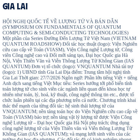
Gia Lai
HỘI NGHỊ QUỐC TẾ VỀ LƯỢNG TỬ VÀ BÁN DẪN
(SYMPOSIUM ON FUNDAMENTALS OF QUANTUM
COMPUTING & SEMI-CONDUCTING TECHNOLOGIES)
Một phần của Series Đường Đến Lượng Tử Việt Nam (VIETNAM
QUANTUM ROADSHOW) Đối tác học thuật (logo): Viện Nghiên
cứu cao cấp về Toán (VIASM), Viện Công nghệ Lượng tử, Công
viên Công nghệ cao và Đổi mới sáng tạo, Đại học Quốc gia Hà
Nội, Viện Thiên Văn và Viễn Thông Lượng Tử Không Gian (IAS
QUANTUM) Đơn vị tổ chức (logo): VNQUANTUM Nhà tài trợ
(logo): 1) UBND tỉnh Gia Lai Địa điểm: Trung tâm hội nghị tỉnh
Gia Lai Thời gian: 27/7/2026 Ngôn ngữ: Phần lớn tiếng Việt + tiếng
Anh dịch sang tiếng Việt Mục tiêu: Series hướng tới phổ biến tính
toán lượng tử cho sinh viên các ngành liên quan đến khoa học tự
nhiên như toán, lý, hoá, kỹ thuật, công nghệ thông tin etc., được tổ
chức luân phiên tại các địa phương trên cả nước. Chương trình khai
thác thế mạnh của từng đối tác: hệ sinh thái lượng tử của
VNQUANTUM; nền tảng toán học do Viện Nghiên cứu cao cấp về
Toán (VIASM) bảo trợ; nền tảng vật lý lượng tử được Viện Công
nghệ Lượng tử – Đại học Quốc gia Hà Nội phụ trách; ứng dụng
công nghệ lượng tử của Viện Thiên văn và Viễn thông Lượng Tử
Không Gian (IAS QUANTUM); và mạng lưới sinh viên của các
trường đại học địa phương. Các đối tác đã có kinh nghiệm phong