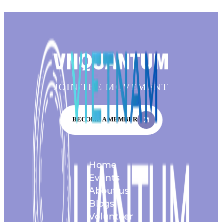
VNQUANTUM
JOIN THE MOVEMENT
BECOME A MEMBER
Home
Events
About us
Blogs
Volunteer