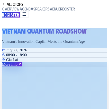
All Stops
Overview
Agenda
Speakers
Venue
Register
Register
Vietnam Quantum Roadshow
Vietnam's Innovation Capital Meets the Quantum Age
July 27, 2026
08:00 - 18:00
Gia Lai
More Info