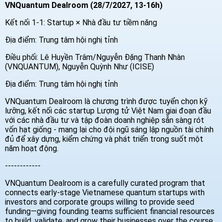
VNQuantum Dealroom (28/7/2027, 13-16h)
Kết nối 1-1: Startup × Nhà đầu tư tiềm năng
Địa điểm: Trung tâm hội nghị tỉnh
Điều phối: Lê Huyền Trâm/Nguyễn Đặng Thanh Nhàn
(VNQUANTUM), Nguyễn Quỳnh Như (ICISE)
Địa điểm: Trung tâm hội nghị tỉnh
VNQuantum Dealroom là chương trình được tuyển chọn kỹ
lưỡng, kết nối các startup Lượng tử Việt Nam giai đoạn đầu
với các nhà đầu tư và tập đoàn doanh nghiệp sẵn sàng rót
vốn hạt giống - mang lại cho đội ngũ sáng lập nguồn tài chính
đủ để xây dựng, kiểm chứng và phát triển trong suốt một
năm hoạt động.
------------
VNQuantum Dealroom is a carefully curated program that
connects early-stage Vietnamese quantum startups with
investors and corporate groups willing to provide seed
funding—giving founding teams sufficient financial resources
to build, validate, and grow their businesses over the course