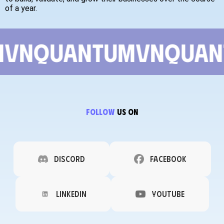
of a year.
m
vnquantum
vnquan
FOLLOW
US ON
Discord
Facebook
Linkedin
YouTube